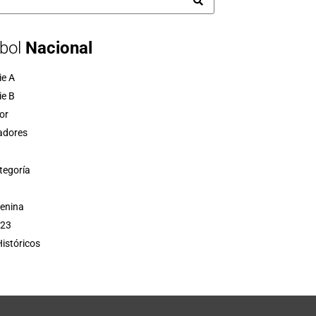
bol
Nacional
ie A
ie B
or
adores
tegoría
menina
 23
istóricos