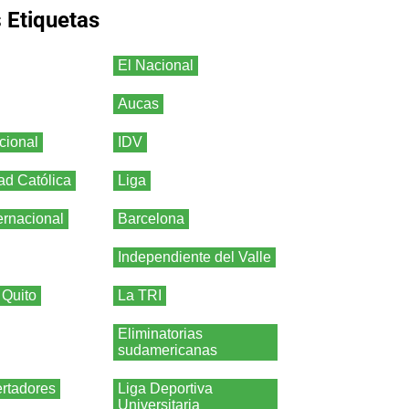
s
Etiquetas
El Nacional
Aucas
cional
IDV
ad Católica
Liga
ernacional
Barcelona
Independiente del Valle
 Quito
La TRI
Eliminatorias
sudamericanas
rtadores
Liga Deportiva
Universitaria