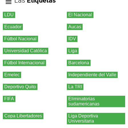
Las
Etiquetas
LDU
El Nacional
Ecuador
Aucas
Fútbol Nacional
IDV
Universidad Católica
Liga
Fútbol Internacional
Barcelona
Emelec
Independiente del Valle
Deportivo Quito
La TRI
FIFA
Eliminatorias
sudamericanas
Copa Libertadores
Liga Deportiva
Universitaria