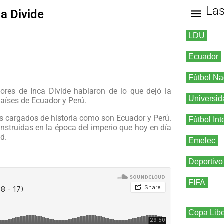
La
ca Divide
LDU
Ecuador
Fútbol Na
ores de Inca Divide hablaron de lo que dejó la
Universid
 países de Ecuador y Perú.
ses cargados de historia como son Ecuador y Perú.
Fútbol Int
construidas en la época del imperio que hoy en día
ud.
Emelec
Deportivo
FIFA
Copa Libe