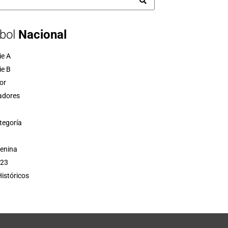
bol
Nacional
ie A
ie B
or
adores
tegoría
menina
 23
istóricos