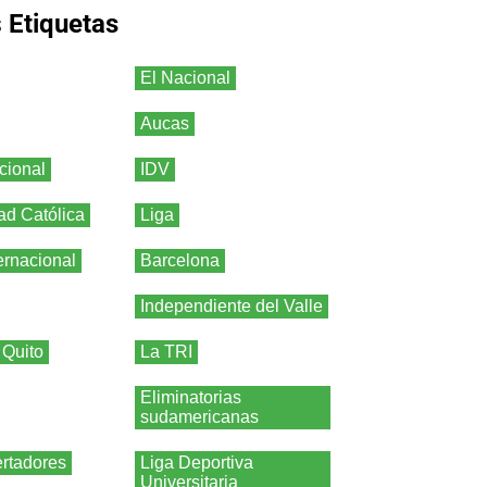
s
Etiquetas
El Nacional
Aucas
cional
IDV
ad Católica
Liga
ernacional
Barcelona
Independiente del Valle
 Quito
La TRI
Eliminatorias
sudamericanas
rtadores
Liga Deportiva
Universitaria