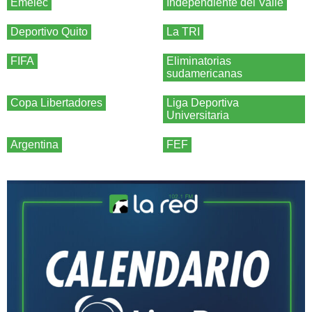
Emelec
Independiente del Valle
Deportivo Quito
La TRI
FIFA
Eliminatorias
sudamericanas
Copa Libertadores
Liga Deportiva
Universitaria
Argentina
FEF