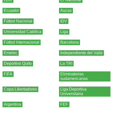
Ecuador
Aucas
Fútbol Nacional
IDV
Universidad Católica
Liga
Fútbol Internacional
Barcelona
Emelec
Independiente del Valle
Deportivo Quito
La TRI
FIFA
Eliminatorias
sudamericanas
Copa Libertadores
Liga Deportiva
Universitaria
Argentina
FEF