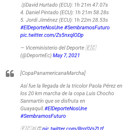
🥉David Hurtado (ECU): 1h 21m 47.07s
4. Daniel Pintado (ECU): 1h 21m 58.28s
5. Jordi Jiménez (ECU): 1h 22m 28.53s
#ElDeporteNosUne
#SembramosFuturo
pic.twitter.com/Zs5nxqlODp
— Viceministerio del Deporte 🇪🇨
(@DeporteEc)
May 7, 2021
[CopaPanamericanaMarcha]
Así fue la llegada de la tricolor Paola Pérez en
los 20 km marcha de la copa Luis Chocho
Sanmartín que se disfruta en
Guayaquil.
#ElDeporteNosUne
#SembramosFuturo
🇪🇨🥇👏
pic.twitter.com/RrqSVsZLtf