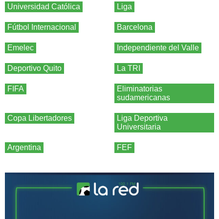
Universidad Católica
Liga
Fútbol Internacional
Barcelona
Emelec
Independiente del Valle
Deportivo Quito
La TRI
FIFA
Eliminatorias
sudamericanas
Copa Libertadores
Liga Deportiva
Universitaria
Argentina
FEF