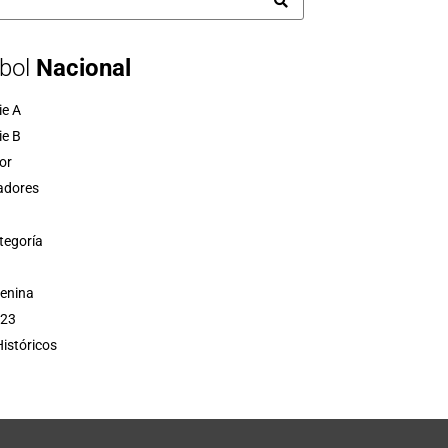
bol
Nacional
ie A
ie B
or
adores
tegoría
menina
 23
istóricos