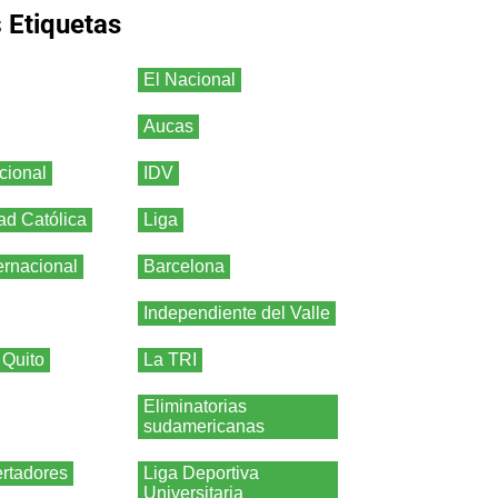
s
Etiquetas
El Nacional
Aucas
cional
IDV
ad Católica
Liga
ernacional
Barcelona
Independiente del Valle
 Quito
La TRI
Eliminatorias
sudamericanas
rtadores
Liga Deportiva
Universitaria