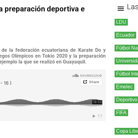
La
a preparación deportiva e
LDU
Ecuador
Fútbol Na
e de la federación ecuatoriana de Karate Do y
uegos Olímpicos en Tokio 2020 y la preparación
Universid
ejemplo la que se realizó en Guayaquil.
Fútbol Int
Emelec
Deportivo
FIFA
Copa Libe