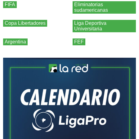
FIFA
Eliminatorias
sudamericanas
Copa Libertadores
Liga Deportiva
Universitaria
Argentina
FEF