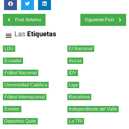
Post Anterior
Siguiente Post
Las
Etiquetas
LDU
El Nacional
Ecuador
Aucas
Fútbol Nacional
IDV
Universidad Católica
Liga
Fútbol Internacional
Barcelona
Emelec
Independiente del Valle
Deportivo Quito
La TRI