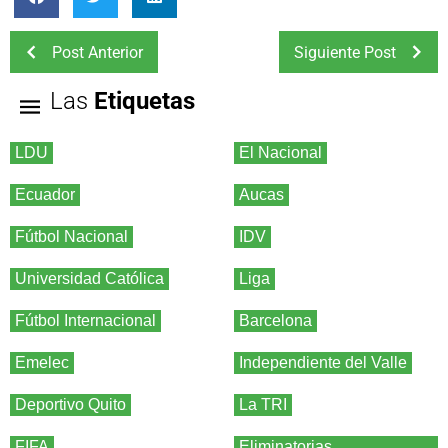
Post Anterior
Siguiente Post
Las
Etiquetas
LDU
El Nacional
Ecuador
Aucas
Fútbol Nacional
IDV
Universidad Católica
Liga
Fútbol Internacional
Barcelona
Emelec
Independiente del Valle
Deportivo Quito
La TRI
FIFA
Eliminatorias