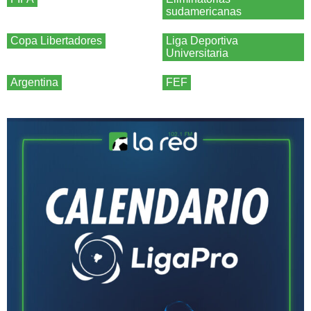
sudamericanas
Copa Libertadores
Liga Deportiva
Universitaria
Argentina
FEF