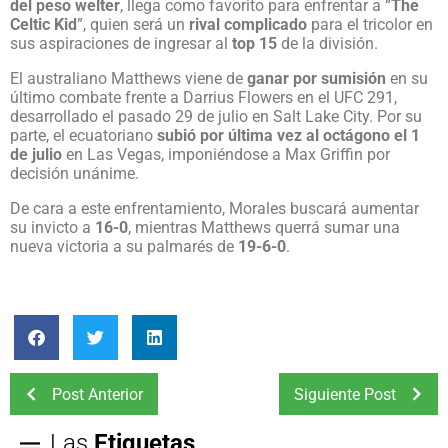
del peso welter
, llega como favorito para enfrentar a “
The
Celtic Kid
”, quien será un
rival complicado
para el tricolor en
sus aspiraciones de ingresar al
top 15
de la división.
El australiano Matthews viene de
ganar por sumisión
en su
último combate frente a Darrius Flowers en el UFC 291,
desarrollado el pasado 29 de julio en Salt Lake City. Por su
parte, el ecuatoriano
subió por última vez al octágono el 1
de julio
en Las Vegas, imponiéndose a Max Griffin por
decisión unánime.
De cara a este enfrentamiento, Morales buscará aumentar
su invicto a
16-0
, mientras Matthews querrá sumar una
nueva victoria a su palmarés de
19-6-0
.
Post Anterior
Siguiente Post
Las
Etiquetas