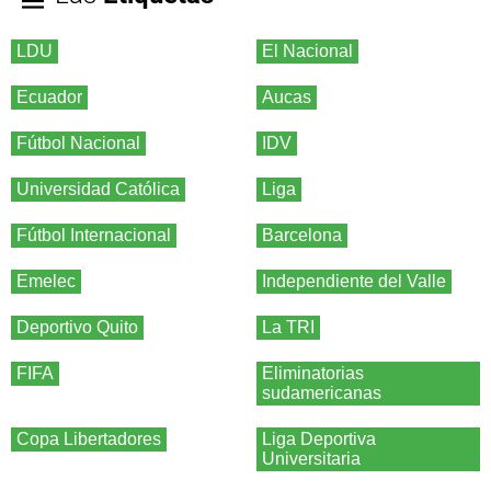
LDU
El Nacional
Ecuador
Aucas
Fútbol Nacional
IDV
Universidad Católica
Liga
Fútbol Internacional
Barcelona
Emelec
Independiente del Valle
Deportivo Quito
La TRI
FIFA
Eliminatorias
sudamericanas
Copa Libertadores
Liga Deportiva
Universitaria