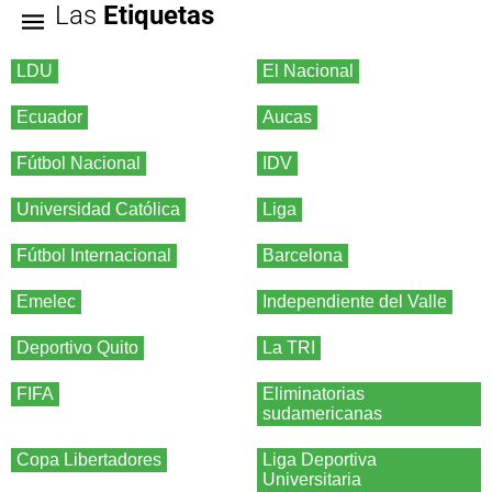
Las
Etiquetas
LDU
El Nacional
Ecuador
Aucas
Fútbol Nacional
IDV
Universidad Católica
Liga
Fútbol Internacional
Barcelona
Emelec
Independiente del Valle
Deportivo Quito
La TRI
FIFA
Eliminatorias
sudamericanas
Copa Libertadores
Liga Deportiva
Universitaria