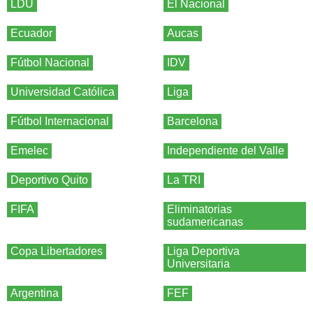
LDU
El Nacional
Ecuador
Aucas
Fútbol Nacional
IDV
Universidad Católica
Liga
Fútbol Internacional
Barcelona
Emelec
Independiente del Valle
Deportivo Quito
La TRI
FIFA
Eliminatorias
sudamericanas
Copa Libertadores
Liga Deportiva
Universitaria
Argentina
FEF