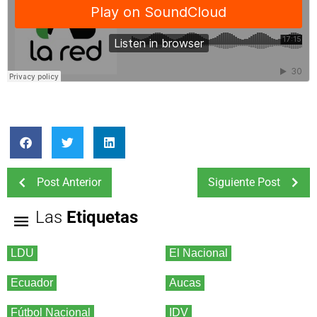
Post Anterior
Siguiente Post
Las
Etiquetas
LDU
El Nacional
Ecuador
Aucas
Fútbol Nacional
IDV