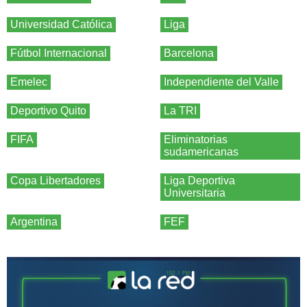
Universidad Católica
Liga
Fútbol Internacional
Barcelona
Emelec
Independiente del Valle
Deportivo Quito
La TRI
FIFA
Eliminatorias
sudamericanas
Copa Libertadores
Liga Deportiva
Universitaria
Argentina
FEF