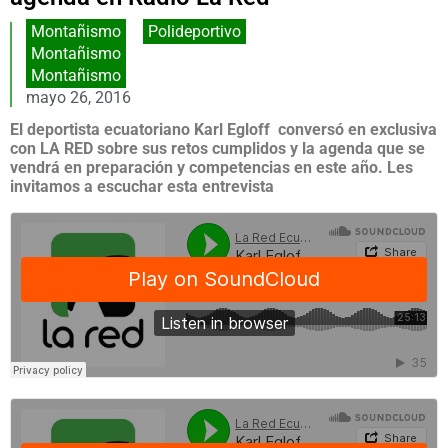
Montañismo
,
Polideportivo
Montañismo
Montañismo
mayo 26, 2016
El deportista ecuatoriano Karl Egloff conversó en exclusiva
con LA RED sobre sus retos cumplidos y la agenda que se
vendrá en preparación y competencias en este año. Les
invitamos a escuchar esta entrevista