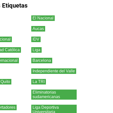
s
Etiquetas
El Nacional
Aucas
cional
IDV
ad Católica
Liga
ernacional
Barcelona
Independiente del Valle
 Quito
La TRI
Eliminatorias
sudamericanas
rtadores
Liga Deportiva
Universitaria