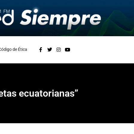
Código de Ética
etas ecuatorianas”