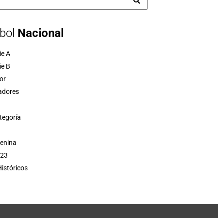
bol
Nacional
ie A
ie B
or
adores
tegoría
menina
 23
istóricos