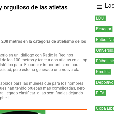
La
orgulloso de las atletas
LDU
Ecuador
Fútbol Na
e 200 metros en la categoría de atletismo de los
Universid
norio en un diálogo con Radio la Red nos
e los 100 metros y tener a dos atletas en el top
Fútbol Int
histórico para Ecuador e importantísimo para
ocidad, pero esto ha generado una nueva ola
Emelec
Deportivo
ápidos para las mujeres que para los hombres
, pues han tenido pruebas más complicadas, pero
a llegado clasificar a las semifinales dejando
FIFA
pbell.
Copa Libe