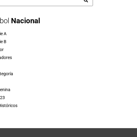
bol
Nacional
ie A
ie B
or
adores
tegoría
menina
 23
istóricos