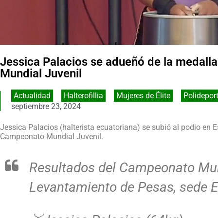
Jessica Palacios se adueñó de la medall
Mundial Juvenil
Actualidad
,
Halterofillia
,
Mujeres de Élite
,
Polidepor
septiembre 23, 2024
Jessica Palacios (halterista ecuatoriana) se subió al podio en 
Campeonato Mundial Juvenil.
Resultados del Campeonato Mun
Levantamiento de Pesas, sede 