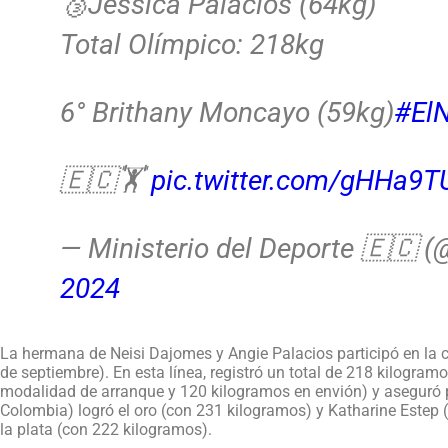
🥉Jessica Palacios (64kg)
Total Olímpico: 218kg
6° Brithany Moncayo (59kg)
#El
🇪🇨🏋️
pic.twitter.com/gHHa9
— Ministerio del Deporte 🇪🇨 
2024
La hermana de Neisi Dajomes y Angie Palacios participó en la 
de septiembre). En esta línea, registró un total de 218 kilogram
modalidad de arranque y 120 kilogramos en envión) y aseguró p
Colombia) logró el oro (con 231 kilogramos) y Katharine Estep
la plata (con 222 kilogramos).