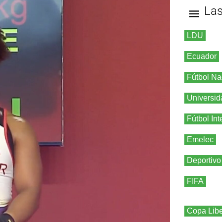
La
LDU
Ecuador
Fútbol Na
Universid
Fútbol Int
Emelec
Deportivo
FIFA
Copa Libe