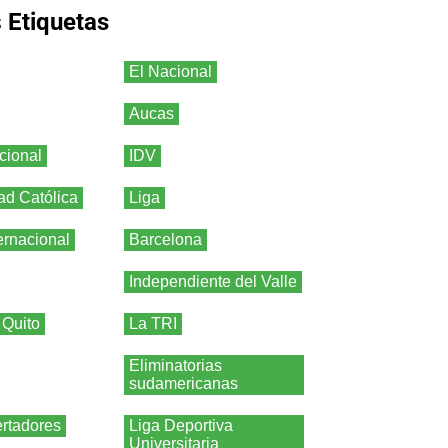
s
Etiquetas
El Nacional
Aucas
cional
IDV
ad Católica
Liga
ernacional
Barcelona
Independiente del Valle
 Quito
La TRI
Eliminatorias
sudamericanas
rtadores
Liga Deportiva
Universitaria