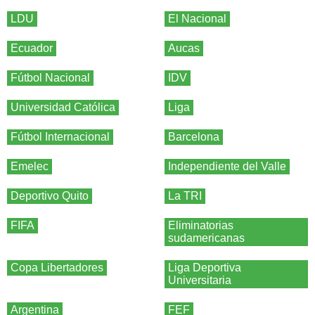
LDU
El Nacional
Ecuador
Aucas
Fútbol Nacional
IDV
Universidad Católica
Liga
Fútbol Internacional
Barcelona
Emelec
Independiente del Valle
Deportivo Quito
La TRI
FIFA
Eliminatorias
sudamericanas
Copa Libertadores
Liga Deportiva
Universitaria
Argentina
FEF