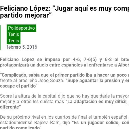
Feliciano López: “Jugar aquí es muy com
partido mejorar”
Polideportivo
Tenis
Tenis
febrero 5, 2016
Feliciano López se impuso por 4-6, 7-6(5) y 6-2 al bra
protagonizará un duelo entre españoles al enfrentarse a Alber
“Complicado, sabía que el primer partido iba a hacer un poco m
frente al brasileño Joao Souza.
“Supe aguantar la presión y en
escape el partido”
Sobre la altura de la capital dijo que no hay que darle la may
mejor y a otras les cuesta más
“La adaptación es muy difícil
diferente”
De su próximo rival en los cuartos de final el también español 
estadounidense Rajeev Ram, dijo
“Es un jugador sólido, cons
partido complicado”