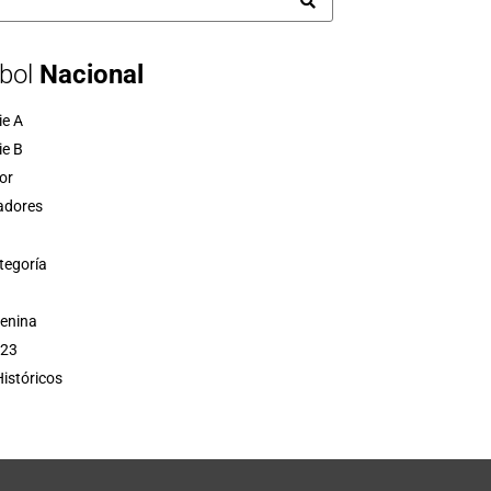
bol
Nacional
ie A
ie B
or
adores
tegoría
menina
 23
istóricos