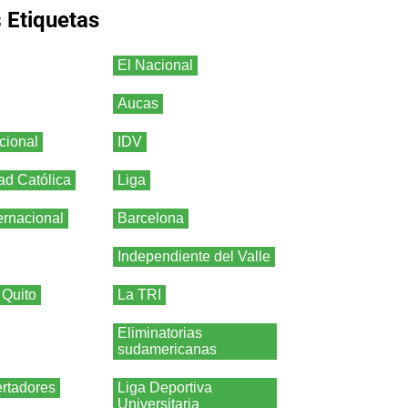
s
Etiquetas
El Nacional
Aucas
cional
IDV
ad Católica
Liga
ernacional
Barcelona
Independiente del Valle
 Quito
La TRI
Eliminatorias
sudamericanas
rtadores
Liga Deportiva
Universitaria