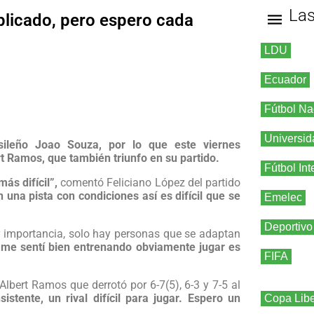
La
plicado, pero espero cada
LDU
Ecuador
Fútbol Na
Universid
sileño Joao Souza, por lo que este viernes
t Ramos, que también triunfo en su partido.
Fútbol Int
ás difícil”,
comentó Feliciano López del partido
 una pista con condiciones así es difícil que se
Emelec
Deportivo
or importancia, solo hay personas que se adaptan
, me sentí bien entrenando obviamente jugar es
FIFA
Albert Ramos que derrotó por 6-7(5), 6-3 y 7-5 al
istente, un rival difícil para jugar. Espero un
Copa Libe