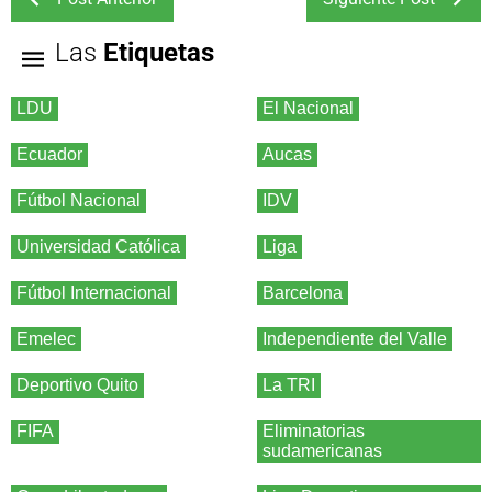
Las
Etiquetas
LDU
El Nacional
Ecuador
Aucas
Fútbol Nacional
IDV
Universidad Católica
Liga
Fútbol Internacional
Barcelona
Emelec
Independiente del Valle
Deportivo Quito
La TRI
FIFA
Eliminatorias
sudamericanas