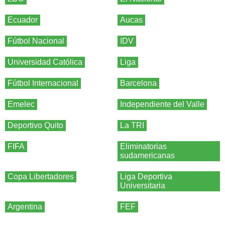
Ecuador
Aucas
Fútbol Nacional
IDV
Universidad Católica
Liga
Fútbol Internacional
Barcelona
Emelec
Independiente del Valle
Deportivo Quito
La TRI
FIFA
Eliminatorias
sudamericanas
Copa Libertadores
Liga Deportiva
Universitaria
Argentina
FEF