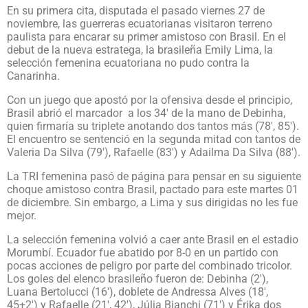
En su primera cita, disputada el pasado viernes 27 de
noviembre, las guerreras ecuatorianas visitaron terreno
paulista para encarar su primer amistoso con Brasil. En el
debut de la nueva estratega, la brasileña Emily Lima, la
selección femenina ecuatoriana no pudo contra la
Canarinha.
Con un juego que apostó por la ofensiva desde el principio,
Brasil abrió el marcador a los 34′ de la mano de Debinha,
quien firmaría su triplete anotando dos tantos más (78′, 85′).
El encuentro se sentenció en la segunda mitad con tantos de
Valeria Da Silva (79′), Rafaelle (83′) y Adailma Da Silva (88′).
La TRI femenina pasó de página para pensar en su siguiente
choque amistoso contra Brasil, pactado para este martes 01
de diciembre. Sin embargo, a Lima y sus dirigidas no les fue
mejor.
La selección femenina volvió a caer ante Brasil en el estadio
Morumbí. Ecuador fue abatido por 8-0 en un partido con
pocas acciones de peligro por parte del combinado tricolor.
Los goles del elenco brasileño fueron de: Debinha (2′),
Luana Bertolucci (16′), doblete de Andressa Alves (18′,
45+2′) y Rafaelle (21′, 42′), Júlia Bianchi (71′) y Érika dos