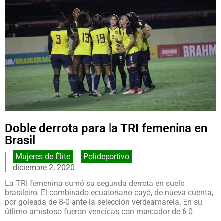
Doble derrota para la TRI femenina en
Brasil
Mujeres de Élite
,
Polideportivo
diciembre 2, 2020
La TRI femenina sumó su segunda derrota en suelo
brasileiro. El combinado ecuatoriano cayó, de nueva cuenta,
por goleada de 8-0 ante la selección verdeamarela. En su
útlimo amistoso fueron vencidas con marcador de 6-0.