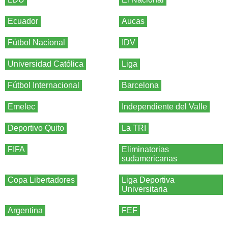
Ecuador
Aucas
Fútbol Nacional
IDV
Universidad Católica
Liga
Fútbol Internacional
Barcelona
Emelec
Independiente del Valle
Deportivo Quito
La TRI
FIFA
Eliminatorias
sudamericanas
Copa Libertadores
Liga Deportiva
Universitaria
Argentina
FEF