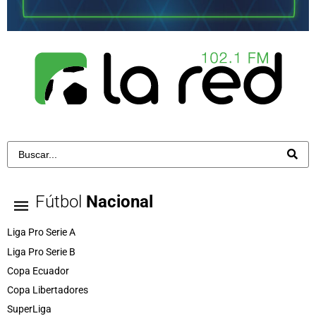
Fútbol
Nacional
Liga Pro Serie A
Liga Pro Serie B
Copa Ecuador
Copa Libertadores
SuperLiga