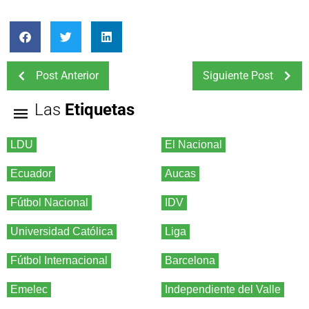
Post Anterior
Siguiente Post
Las
Etiquetas
LDU
El Nacional
Ecuador
Aucas
Fútbol Nacional
IDV
Universidad Católica
Liga
Fútbol Internacional
Barcelona
Emelec
Independiente del Valle