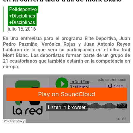
Polideportivo
+Disciplinas
+Disciplinas
julio 15, 2016
En una entrevista para el programa Élite Deportiva, Juan
Pedro Pazmiño, Verónica Rojas y Juan Antonio Reyes
hablaron de lo que será su participación en el ultra trail
Mont Blanc. Los deportistas forman parte de un grupo de
21 ecuatorianos que también estarán en la competencia en
europa.