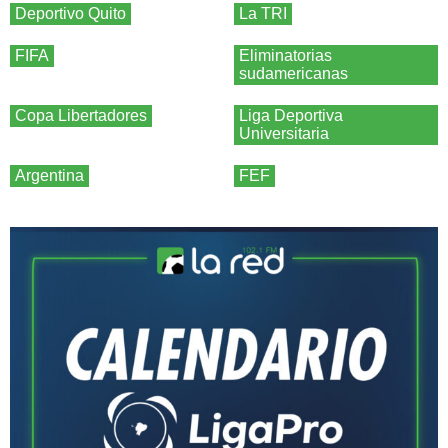
Deportivo Quito
La TRI
FIFA
Eliminatorias
sudamericanas
Copa Libertadores
Liga Deportiva
Universitaria
Argentina
FEF