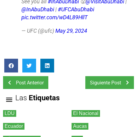
See you all
#InAbuDhabi
😤
@VisitAbuDhabi
|
@InAbuDhabi
|
#UFCAbuDhabi
pic.twitter.com/wD4L89HllT
— UFC (@ufc)
May 29, 2024
Post Anterior
Siguiente Post
Las
Etiquetas
LDU
El Nacional
Ecuador
Aucas