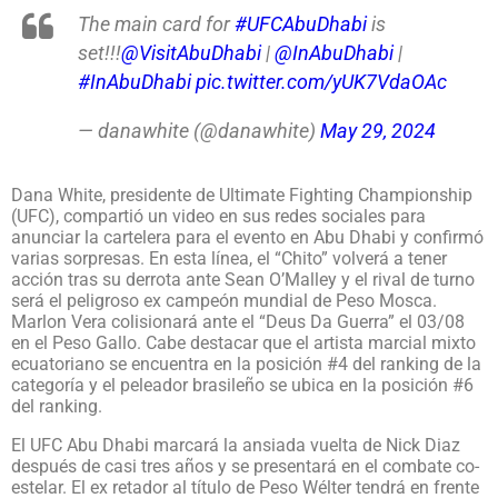
The main card for
#UFCAbuDhabi
is
set!!!
@VisitAbuDhabi
|
@InAbuDhabi
|
#InAbuDhabi
pic.twitter.com/yUK7VdaOAc
— danawhite (@danawhite)
May 29, 2024
Dana White, presidente de Ultimate Fighting Championship
(UFC), compartió un video en sus redes sociales para
anunciar la cartelera para el evento en Abu Dhabi y confirmó
varias sorpresas. En esta línea, el “Chito” volverá a tener
acción tras su derrota ante Sean O’Malley y el rival de turno
será el peligroso ex campeón mundial de Peso Mosca.
Marlon Vera colisionará ante el “Deus Da Guerra” el 03/08
en el Peso Gallo. Cabe destacar que el artista marcial mixto
ecuatoriano se encuentra en la posición #4 del ranking de la
categoría y el peleador brasileño se ubica en la posición #6
del ranking.
El UFC Abu Dhabi marcará la ansiada vuelta de Nick Diaz
después de casi tres años y se presentará en el combate co-
estelar. El ex retador al título de Peso Wélter tendrá en frente