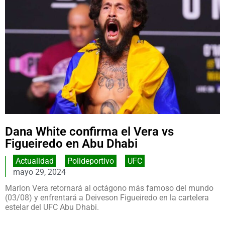
Dana White confirma el Vera vs
Figueiredo en Abu Dhabi
Actualidad
,
Polideportivo
,
UFC
mayo 29, 2024
Marlon Vera retornará al octágono más famoso del mundo
(03/08) y enfrentará a Deiveson Figueiredo en la cartelera
estelar del UFC Abu Dhabi.