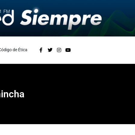
Código de Ética
hincha