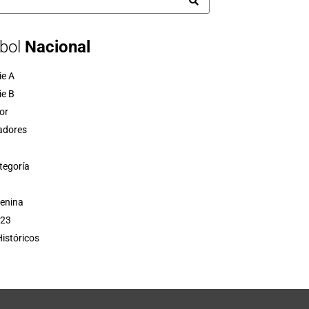
bol
Nacional
ie A
ie B
or
adores
tegoría
menina
 23
istóricos