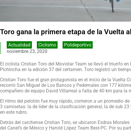
Toro gana la primera etapa de la Vuelta 
Actualidad
,
Ciclismo
,
Polideportivo
noviembre 23, 2020
El ciclista Cristian Toro del Movistar Team se llevó el triunfo e
Pichincha en la edición 37 del certamen. Toro registró un tiem
Cristian Toro fue el gran protagonista en el inicio de la Vuelta C
recorrió San Miguel de Los Bancos y Pedernales con 177 kilómetr
compañero de equipo David Villarreal a falta de 40 km para la 
El ritmo del pelotón fue muy rápido, corrieron a un promedio d
3 camisetas: la de líder de la clasificación general, la de sub 
en este rubro.
Detrás del carchense Cristian Toro, se ubicaron Esdras Morale
del Canel’s de México y Harold López Team Best-PC. Por su par