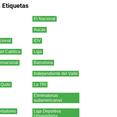
s
Etiquetas
El Nacional
Aucas
cional
IDV
ad Católica
Liga
ernacional
Barcelona
Independiente del Valle
 Quito
La TRI
Eliminatorias
sudamericanas
rtadores
Liga Deportiva
Universitaria