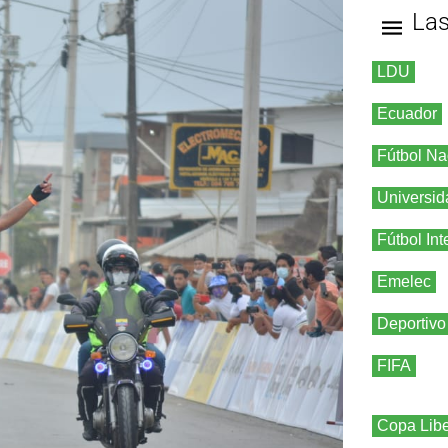
La
LDU
Ecuador
Fútbol Na
Universid
Fútbol Int
Emelec
Deportivo
FIFA
Copa Libe