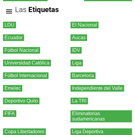
Las
Etiquetas
LDU
El Nacional
Ecuador
Aucas
Fútbol Nacional
IDV
Universidad Católica
Liga
Fútbol Internacional
Barcelona
Emelec
Independiente del Valle
Deportivo Quito
La TRI
FIFA
Eliminatorias
sudamericanas
Copa Libertadores
Liga Deportiva