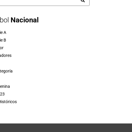
bol
Nacional
ie A
ie B
or
adores
tegoría
menina
 23
istóricos