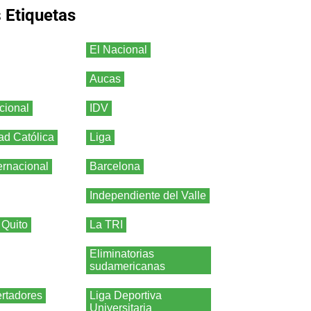
s
Etiquetas
El Nacional
Aucas
cional
IDV
ad Católica
Liga
ernacional
Barcelona
Independiente del Valle
 Quito
La TRI
Eliminatorias
sudamericanas
rtadores
Liga Deportiva
Universitaria