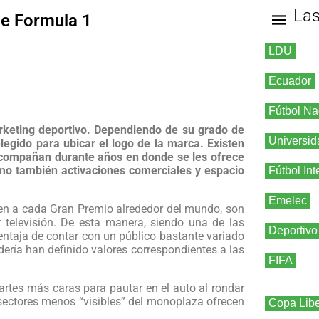
La
 de Formula 1
LDU
Ecuador
Fútbol Na
keting deportivo. Dependiendo de su grado de
Universid
elegido para ubicar el logo de la marca. Existen
 acompañan durante años en donde se les ofrece
omo también activaciones comerciales y espacio
Fútbol Int
Emelec
en a cada Gran Premio alrededor del mundo, son
 televisión. De esta manera, siendo una de las
Deportivo
taja de contar con un público bastante variado
dería han definido valores correspondientes a las
FIFA
artes más caras para pautar en el auto al rondar
sectores menos “visibles” del monoplaza ofrecen
Copa Libe