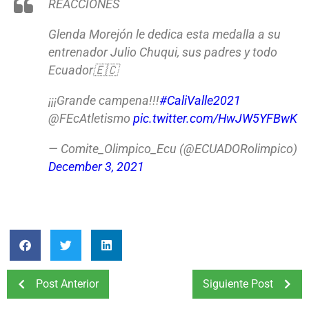
REACCIONES
Glenda Morejón le dedica esta medalla a su
entrenador Julio Chuqui, sus padres y todo
Ecuador🇪🇨
¡¡¡Grande campena!!!
#CaliValle2021
@FEcAtletismo
pic.twitter.com/HwJW5YFBwK
— Comite_Olimpico_Ecu (@ECUADORolimpico)
December 3, 2021
Post Anterior
Siguiente Post