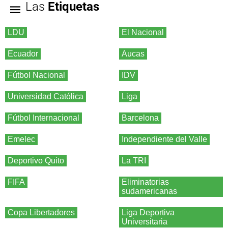
Las
Etiquetas
LDU
El Nacional
Ecuador
Aucas
Fútbol Nacional
IDV
Universidad Católica
Liga
Fútbol Internacional
Barcelona
Emelec
Independiente del Valle
Deportivo Quito
La TRI
FIFA
Eliminatorias
sudamericanas
Copa Libertadores
Liga Deportiva
Universitaria