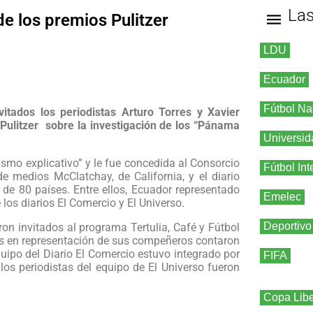
La
de los premios Pulitzer
LDU
Ecuador
Fútbol Na
itados los periodistas Arturo Torres y Xavier
Pulitzer sobre la investigación de los “Pánama
Universid
ismo explicativo” y le fue concedida al Consorcio
Fútbol Int
 de medios McClatchay, de California, y el diario
 de 80 países. Entre ellos, Ecuador representado
Emelec
 los diarios El Comercio y El Universo.
Deportivo
ron invitados al programa Tertulia, Café y Fútbol
es en representación de sus compeñeros contaron
equipo del Diario El Comercio estuvo integrado por
FIFA
 los periodistas del equipo de El Universo fueron
Copa Libe