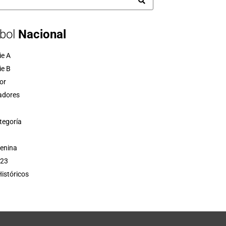
bol
Nacional
ie A
ie B
or
adores
tegoría
menina
 23
istóricos