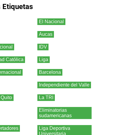
s
Etiquetas
El Nacional
Aucas
cional
IDV
ad Católica
Liga
ernacional
Barcelona
Independiente del Valle
 Quito
La TRI
Eliminatorias
sudamericanas
rtadores
Liga Deportiva
Universitaria