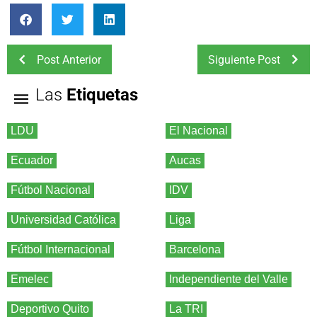
Post Anterior
Siguiente Post
Las
Etiquetas
LDU
El Nacional
Ecuador
Aucas
Fútbol Nacional
IDV
Universidad Católica
Liga
Fútbol Internacional
Barcelona
Emelec
Independiente del Valle
Deportivo Quito
La TRI