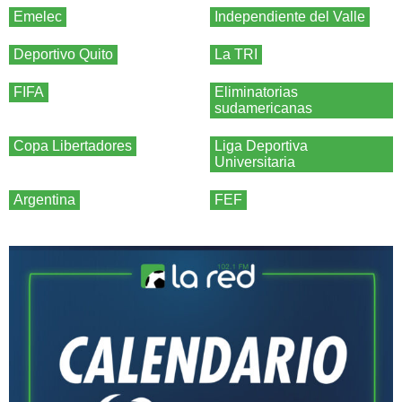
Emelec
Independiente del Valle
Deportivo Quito
La TRI
FIFA
Eliminatorias
sudamericanas
Copa Libertadores
Liga Deportiva
Universitaria
Argentina
FEF