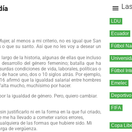
La
día
LDU
Ecuador
ujer, al menos a mi criterio, no es igual que San
Fútbol Na
s o que su santo. Así que no les voy a desear un
rgo de la historia, algunas de ellas que incluso
Universid
el desarrollo del género femenino; batalla que ha
rdas condiciones de vida, laborales, políticas o
Fútbol Int
 de hace uno, dos o 10 siglos atrás. Por ejemplo,
016 afirmó que la igualdad salarial entre hombres
Emelec
 falta mucho, muchísimo por hacer.
Deportivo
r la igualdad de género. Pero, quiero cambiar.
FIFA
n justificarlo ni en la forma en la que fui criado,
ue me ha llevado a cometer varios errores,
alquiera de las formas que hubiere sido. Mi
Copa Libe
arga de vergüenza.