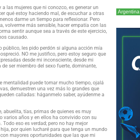
a las mujeres que ni conozco, es generar un
Argentina
er qué estoy haciendo mal, de escuchar a otras
menos darme un tiempo para reflexionar. Pero
da, volverme más sensible, hacer empatía con las
rma sentir aunque sea a través de este ejercicio,
emos causado.
o público, les pido perdón si alguna acción mía
nospreció. NO me justifico, pero estoy seguro que
xpresadas desde mi inconsciente, desde mi
a de ser miembro del sexo fuerte, dominante,
de mentalidad puede tomar mucho tiempo, ojalá
sivas, demuestren una vez más lo grandes que
e queden calladas: háganmelo saber, ayúdenme a
 abuelita, tías, primas de quienes es muy
o varios años y en ellos ha convivido con su
. Todo eso es verdad; pero no hay mejor
i hija, por quien lucharé para que tenga un mundo
y con mayores oportunidades que las que mi