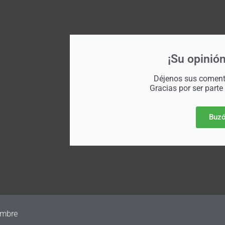
¡Su opinión
Déjenos sus comenta
Gracias por ser parte
Buzó
a vender parte de su negocio comercial para generar nuevos fon