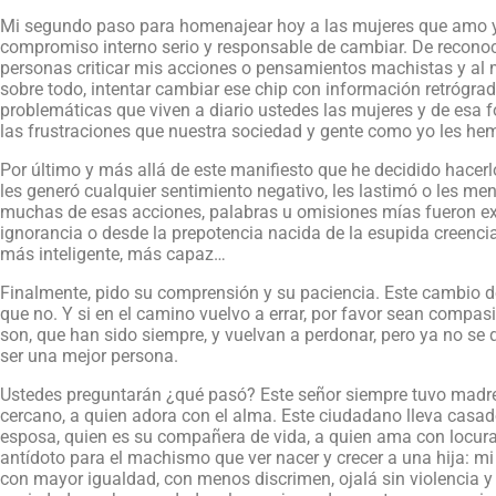
Mi segundo paso para homenajear hoy a las mujeres que amo y 
compromiso interno serio y responsable de cambiar. De reconoc
personas criticar mis acciones o pensamientos machistas y al 
sobre todo, intentar cambiar ese chip con información retrógra
problemáticas que viven a diario ustedes las mujeres y de esa fo
las frustraciones que nuestra sociedad y gente como yo les h
Por último y más allá de este manifiesto que he decidido hacerl
les generó cualquier sentimiento negativo, les lastimó o les me
muchas de esas acciones, palabras u omisiones mías fueron e
ignorancia o desde la prepotencia nacida de la esupida creenci
más inteligente, más capaz…
Finalmente, pido su comprensión y su paciencia. Este cambio 
que no. Y si en el camino vuelvo a errar, por favor sean compa
son, que han sido siempre, y vuelvan a perdonar, pero ya no s
ser una mejor persona.
Ustedes preguntarán ¿qué pasó? Este señor siempre tuvo madre,
cercano, a quien adora con el alma. Este ciudadano lleva casad
esposa, quien es su compañera de vida, a quien ama con locura
antídoto para el machismo que ver nacer y crecer a una hija: m
con mayor igualdad, con menos discrimen, ojalá sin violencia 