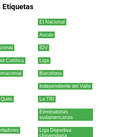
s
Etiquetas
El Nacional
Aucas
cional
IDV
ad Católica
Liga
ernacional
Barcelona
Independiente del Valle
 Quito
La TRI
Eliminatorias
sudamericanas
rtadores
Liga Deportiva
Universitaria