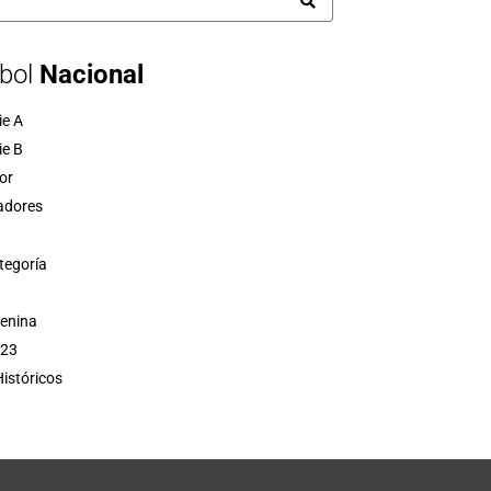
bol
Nacional
ie A
ie B
or
adores
tegoría
menina
 23
istóricos