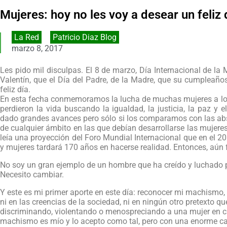
Mujeres: hoy no les voy a desear un feliz 
La Red
,
Patricio Diaz Blog
marzo 8, 2017
Les pido mil disculpas. El 8 de marzo, Día Internacional de la M
Valentín, que el Día del Padre, de la Madre, que su cumpleaño
feliz día.
En esta fecha conmemoramos la lucha de muchas mujeres a lo la
perdieron la vida buscando la igualdad, la justicia, la paz y 
dado grandes avances pero sólo si los comparamos con las absu
de cualquier ámbito en las que debían desarrollarse las mujeres
leía una proyección del Foro Mundial Internacional que en el 2
y mujeres tardará 170 años en hacerse realidad. Entonces, aún
No soy un gran ejemplo de un hombre que ha creído y luchado po
Necesito cambiar.
Y este es mi primer aporte en este día: reconocer mi machismo, si
ni en las creencias de la sociedad, ni en ningún otro pretexto q
discriminando, violentando o menospreciando a una mujer en cu
machismo es mío y lo acepto como tal, pero con una enorme c