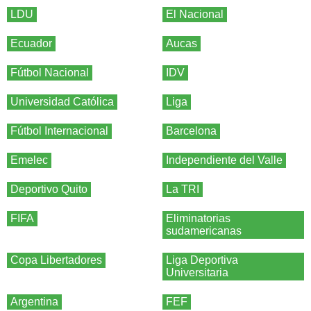
LDU
El Nacional
Ecuador
Aucas
Fútbol Nacional
IDV
Universidad Católica
Liga
Fútbol Internacional
Barcelona
Emelec
Independiente del Valle
Deportivo Quito
La TRI
FIFA
Eliminatorias
sudamericanas
Copa Libertadores
Liga Deportiva
Universitaria
Argentina
FEF