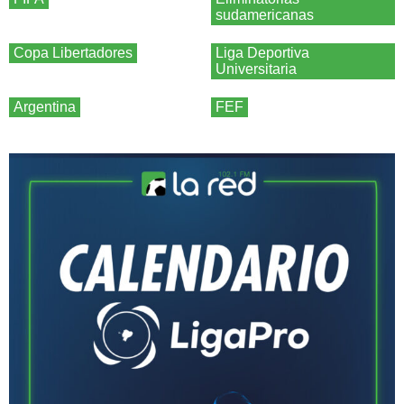
sudamericanas
Copa Libertadores
Liga Deportiva
Universitaria
Argentina
FEF