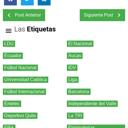
Post Anterior
Siguiente Post
Las
Etiquetas
LDU
El Nacional
Ecuador
Aucas
Fútbol Nacional
IDV
Universidad Católica
Liga
Fútbol Internacional
Barcelona
Emelec
Independiente del Valle
Deportivo Quito
La TRI
FIFA
Eliminatorias