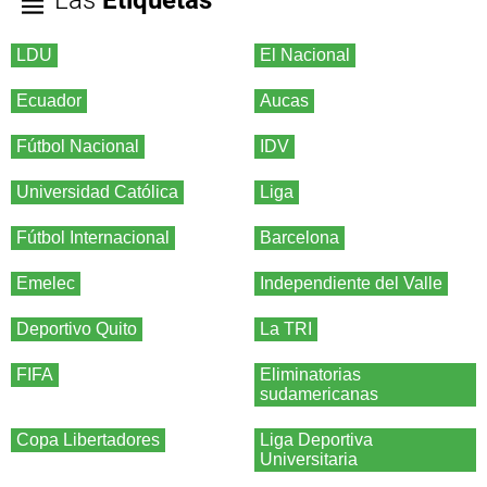
LDU
El Nacional
Ecuador
Aucas
Fútbol Nacional
IDV
Universidad Católica
Liga
Fútbol Internacional
Barcelona
Emelec
Independiente del Valle
Deportivo Quito
La TRI
FIFA
Eliminatorias
sudamericanas
Copa Libertadores
Liga Deportiva
Universitaria