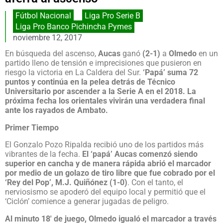
Fútbol Nacional
,
Liga Pro Serie B
Liga Pro Banco Pichincha Pymes
noviembre 12, 2017
En búsqueda del ascenso,
Aucas
ganó
(2-1)
a
Olmedo
en un
partido lleno de tensión e imprecisiones que pusieron en
riesgo la victoria en La Caldera del Sur.
‘Papá’ suma 72
puntos y continúa en la pelea detrás de Técnico
Universitario por ascender a la Serie A en el 2018. La
próxima fecha los orientales vivirán una verdadera final
ante los rayados de Ambato.
Primer Tiempo
El Gonzalo Pozo Ripalda recibió uno de los partidos más
vibrantes de la fecha.
El ‘papá’ Aucas comenzó siendo
superior en cancha y de manera rápida abrió el marcador
por medio de un golazo de tiro libre que fue cobrado por el
‘Rey del Pop’, M.J. Quiñónez (1-0)
. Con el tanto, el
nerviosismo se apoderó del equipo local y permitió que el
‘Ciclón’ comience a generar jugadas de peligro.
Al minuto 18′ de juego, Olmedo igualó el marcador a través