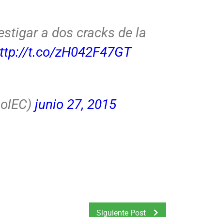
estigar a dos cracks de la
ttp://t.co/zH042F47GT
bolEC)
junio 27, 2015
Siguiente Post