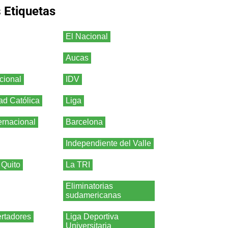
s
Etiquetas
El Nacional
Aucas
cional
IDV
ad Católica
Liga
ernacional
Barcelona
Independiente del Valle
 Quito
La TRI
Eliminatorias
sudamericanas
rtadores
Liga Deportiva
Universitaria