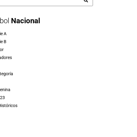
bol
Nacional
ie A
ie B
or
adores
tegoría
menina
 23
istóricos