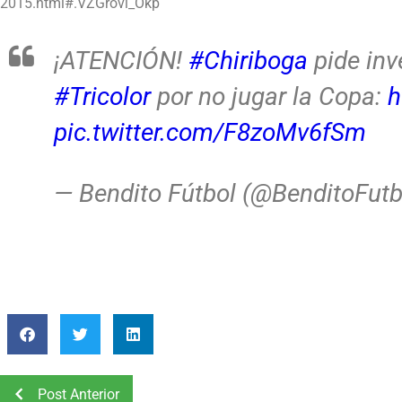
2015.html#.VZGrovl_Okp
¡ATENCIÓN!
#Chiriboga
pide inv
#Tricolor
por no jugar la Copa:
h
pic.twitter.com/F8zoMv6fSm
— Bendito Fútbol (@BenditoFut
Post Anterior