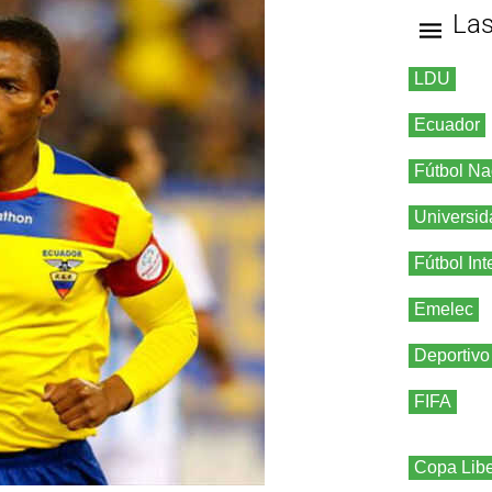
La
LDU
Ecuador
Fútbol Na
Universid
Fútbol Int
Emelec
Deportivo
FIFA
Copa Libe