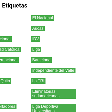
s
Etiquetas
El Nacional
Aucas
cional
IDV
ad Católica
Liga
ernacional
Barcelona
Independiente del Valle
 Quito
La TRI
Eliminatorias
sudamericanas
rtadores
Liga Deportiva
Universitaria