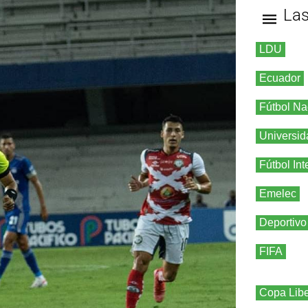
La
LDU
Ecuador
Fútbol Na
Universid
Fútbol Int
Emelec
Deportivo
FIFA
Copa Libe