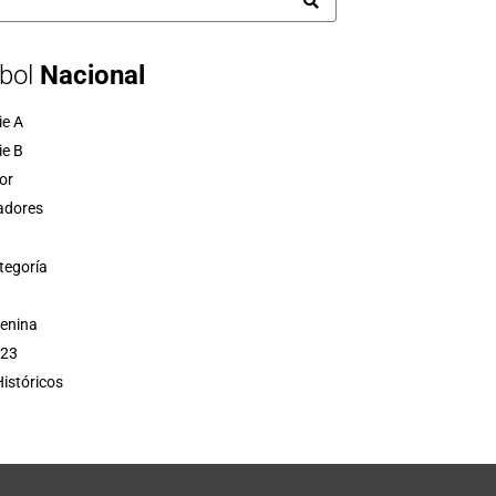
bol
Nacional
ie A
ie B
or
adores
tegoría
menina
 23
istóricos