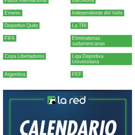
Fútbol Internacional
Barcelona
Emelec
Independiente del Valle
Deportivo Quito
La TRI
FIFA
Eliminatorias
sudamericanas
Copa Libertadores
Liga Deportiva
Universitaria
Argentina
FEF