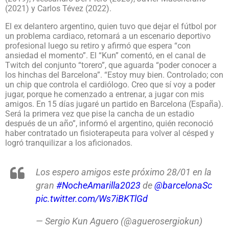
(2021) y Carlos Tévez (2022).
El ex delantero argentino, quien tuvo que dejar el fútbol por
un problema cardiaco, retornará a un escenario deportivo
profesional luego su retiro y afirmó que espera “con
ansiedad el momento”. El “Kun” comentó, en el canal de
Twitch del conjunto “torero”, que aguarda “poder conocer a
los hinchas del Barcelona”. “Estoy muy bien. Controlado; con
un chip que controla el cardiólogo. Creo que sí voy a poder
jugar, porque he comenzado a entrenar, a jugar con mis
amigos. En 15 días jugaré un partido en Barcelona (España).
Será la primera vez que pise la cancha de un estadio
después de un año”, informó el argentino, quién reconoció
haber contratado un fisioterapeuta para volver al césped y
logró tranquilizar a los aficionados.
Los espero amigos este próximo 28/01 en la
gran
#NocheAmarilla2023
de
@barcelonaSc
pic.twitter.com/Ws7iBKTlGd
— Sergio Kun Aguero (@aguerosergiokun)