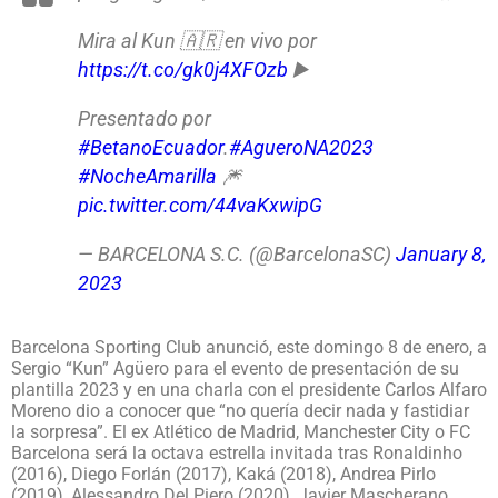
Mira al Kun 🇦🇷 en vivo por
https://t.co/gk0j4XFOzb
▶️
Presentado por
#BetanoEcuador
.
#AgueroNA2023
#NocheAmarilla
🎆
pic.twitter.com/44vaKxwipG
— BARCELONA S.C. (@BarcelonaSC)
January 8,
2023
Barcelona Sporting Club anunció, este domingo 8 de enero, a
Sergio “Kun” Agüero para el evento de presentación de su
plantilla 2023 y en una charla con el presidente Carlos Alfaro
Moreno dio a conocer que “no quería decir nada y fastidiar
la sorpresa”. El ex Atlético de Madrid, Manchester City o FC
Barcelona será la octava estrella invitada tras Ronaldinho
(2016), Diego Forlán (2017), Kaká (2018), Andrea Pirlo
(2019), Alessandro Del Piero (2020), Javier Mascherano