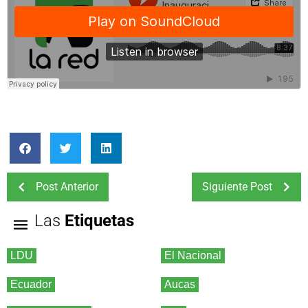
Post Anterior
Siguiente Post
Las
Etiquetas
LDU
El Nacional
Ecuador
Aucas