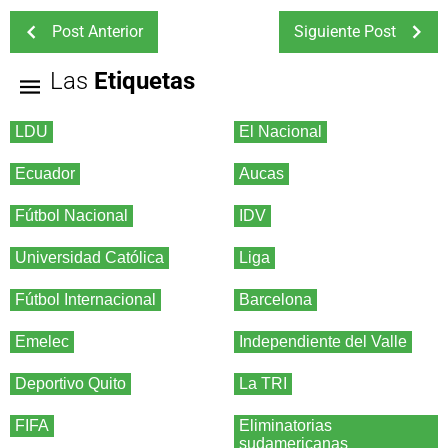
Post Anterior
Siguiente Post
Las
Etiquetas
LDU
El Nacional
Ecuador
Aucas
Fútbol Nacional
IDV
Universidad Católica
Liga
Fútbol Internacional
Barcelona
Emelec
Independiente del Valle
Deportivo Quito
La TRI
FIFA
Eliminatorias
sudamericanas