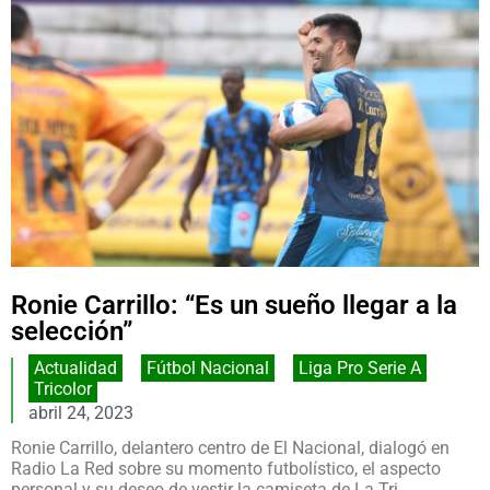
Ronie Carrillo: “Es un sueño llegar a la
selección”
Actualidad
,
Fútbol Nacional
,
Liga Pro Serie A
,
Tricolor
abril 24, 2023
Ronie Carrillo, delantero centro de El Nacional, dialogó en
Radio La Red sobre su momento futbolístico, el aspecto
personal y su deseo de vestir la camiseta de La Tri.