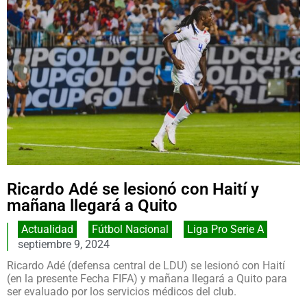
Ricardo Adé se lesionó con Haití y
mañana llegará a Quito
Actualidad
,
Fútbol Nacional
,
Liga Pro Serie A
septiembre 9, 2024
Ricardo Adé (defensa central de LDU) se lesionó con Haití
(en la presente Fecha FIFA) y mañana llegará a Quito para
ser evaluado por los servicios médicos del club.