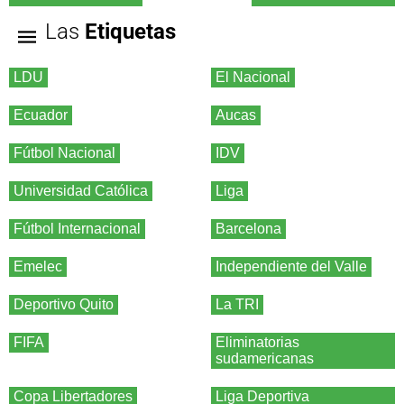
Las
Etiquetas
LDU
El Nacional
Ecuador
Aucas
Fútbol Nacional
IDV
Universidad Católica
Liga
Fútbol Internacional
Barcelona
Emelec
Independiente del Valle
Deportivo Quito
La TRI
FIFA
Eliminatorias
sudamericanas
Copa Libertadores
Liga Deportiva