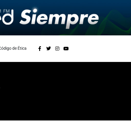
Código de Ética
”