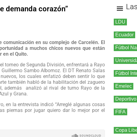
La
 te demanda corazón”
LDU
Ecuador
de comunicación en su complejo de Carcelén. El
Fútbol Na
 oportunidad a muchos chicos nuevos que están
r en el Quito.
Universid
l torneo de Segunda División, enfrentará a Rayo
io Guillermo Sambo Albornoz. El DT Renato Salas
Fútbol Int
nuevos, los cuales enfatizó deben sentir lo que
arte también habló de la habilitación del zaguero
Emelec
l, además analizó al rival de turno Rayo de la
Azul y Grana.
Deportivo
o, en la entrevista indicó “Arreglé algunas cosas
s piernas por jugar quiero dar lo mejor por el
FIFA
Copa Libe