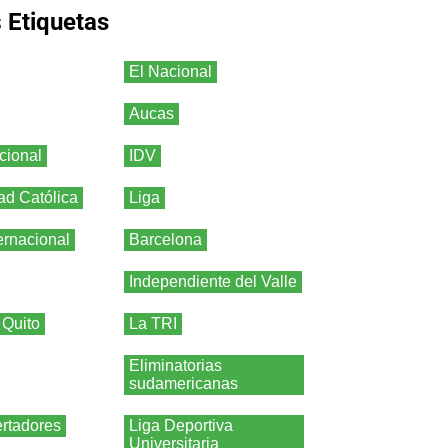
s
Etiquetas
El Nacional
Aucas
cional
IDV
ad Católica
Liga
ernacional
Barcelona
Independiente del Valle
 Quito
La TRI
Eliminatorias
sudamericanas
rtadores
Liga Deportiva
Universitaria