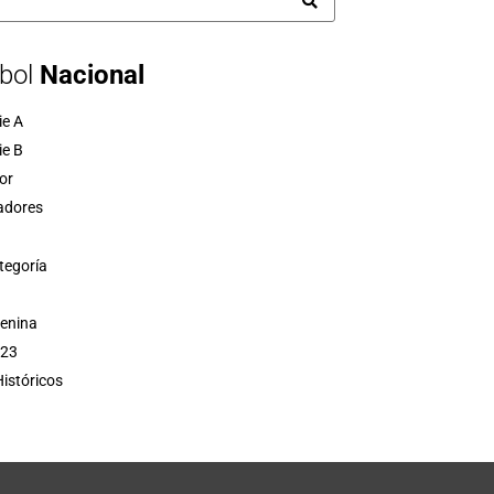
bol
Nacional
ie A
ie B
or
adores
tegoría
menina
 23
istóricos