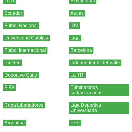
LDU
El Nacional
Ecuador
Aucas
Fútbol Nacional
IDV
Universidad Católica
Liga
Fútbol Internacional
Barcelona
Emelec
Independiente del Valle
Deportivo Quito
La TRI
FIFA
Eliminatorias
sudamericanas
Copa Libertadores
Liga Deportiva
Universitaria
Argentina
FEF