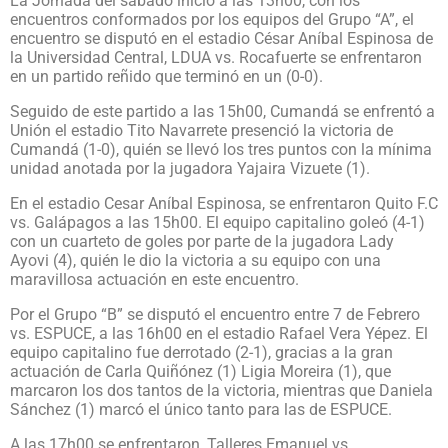
La Jornada del sábado inició a las 13h00, con los
encuentros conformados por los equipos del Grupo “A”, el
encuentro se disputó en el estadio César Aníbal Espinosa de
la Universidad Central, LDUA vs. Rocafuerte se enfrentaron
en un partido reñido que terminó en un (0-0).
Seguido de este partido a las 15h00, Cumandá se enfrentó a
Unión el estadio Tito Navarrete presenció la victoria de
Cumandá (1-0), quién se llevó los tres puntos con la mínima
unidad anotada por la jugadora Yajaira Vizuete (1).
En el estadio Cesar Aníbal Espinosa, se enfrentaron Quito F.C
vs. Galápagos a las 15h00. El equipo capitalino goleó (4-1)
con un cuarteto de goles por parte de la jugadora Lady
Ayovi (4), quién le dio la victoria a su equipo con una
maravillosa actuación en este encuentro.
Por el Grupo “B” se disputó el encuentro entre 7 de Febrero
vs. ESPUCE, a las 16h00 en el estadio Rafael Vera Yépez. El
equipo capitalino fue derrotado (2-1), gracias a la gran
actuación de Carla Quiñónez (1) Ligia Moreira (1), que
marcaron los dos tantos de la victoria, mientras que Daniela
Sánchez (1) marcó el único tanto para las de ESPUCE.
A las 17h00 se enfrentaron, Talleres Emanuel vs.