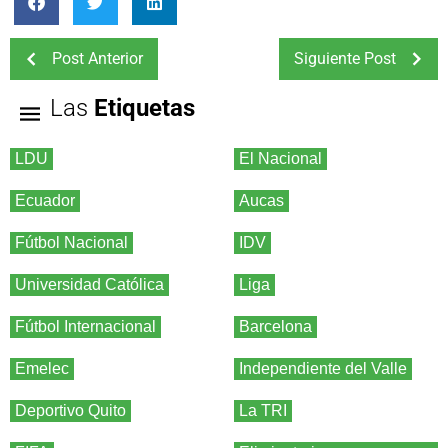
Post Anterior
Siguiente Post
Las
Etiquetas
LDU
El Nacional
Ecuador
Aucas
Fútbol Nacional
IDV
Universidad Católica
Liga
Fútbol Internacional
Barcelona
Emelec
Independiente del Valle
Deportivo Quito
La TRI