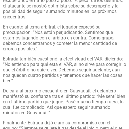
recuperando el ritmo poco a poco.” A pesar de los desafíos,
el atacante se mostró optimista sobre su desempeño y la
posibilidad de seguir sumando minutos en los próximos
encuentros.
En cuanto al tema arbitral, el jugador expresó su
preocupación: “Nos están perjudicando. Sentimos que
estamos jugando con el árbitro en contra. Como grupo,
debemos concentrarnos y cometer la menor cantidad de
errores posibles.”
Estrada también cuestionó la efectividad del VAR, diciendo:
“No entiendo para qué está el VAR, si no sirve para corregir lo
que el árbitro no quiere ver. Debemos seguir adelante, aún
nos quedan cuatro partidos y tenemos que hacer las cosas
bien”.
De cara al próximo encuentro en Guayaquil, el delantero
manifestó su confianza tras el último partido: “Me sentí bien
en el último partido que jugué. Pasé mucho tiempo fuera, lo
cual fue complicado. Así que espero seguir sumando
minutos en Guayaquil.”
Finalmente, Estrada dejó claro su compromiso con el
equipo: “Siempre se quiere jugar desde el inicio, pero el que