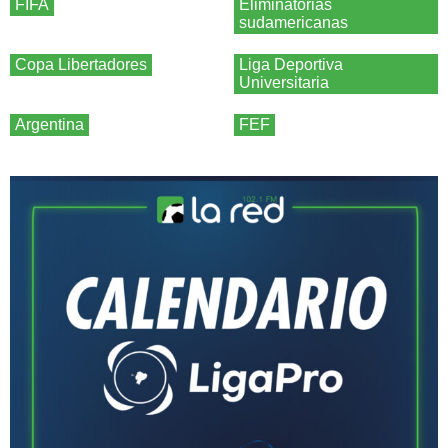
FIFA
Eliminatorias
sudamericanas
Copa Libertadores
Liga Deportiva
Universitaria
Argentina
FEF