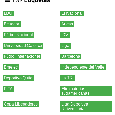
Las
Etiquetas
LDU
El Nacional
Ecuador
Aucas
Fútbol Nacional
IDV
Universidad Católica
Liga
Fútbol Internacional
Barcelona
Emelec
Independiente del Valle
Deportivo Quito
La TRI
FIFA
Eliminatorias
sudamericanas
Copa Libertadores
Liga Deportiva
Universitaria