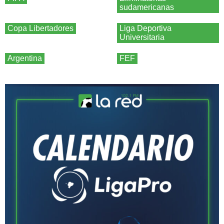
sudamericanas
Copa Libertadores
Liga Deportiva
Universitaria
Argentina
FEF