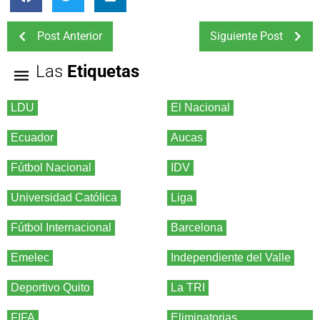
Post Anterior
Siguiente Post
Las
Etiquetas
LDU
El Nacional
Ecuador
Aucas
Fútbol Nacional
IDV
Universidad Católica
Liga
Fútbol Internacional
Barcelona
Emelec
Independiente del Valle
Deportivo Quito
La TRI
FIFA
Eliminatorias