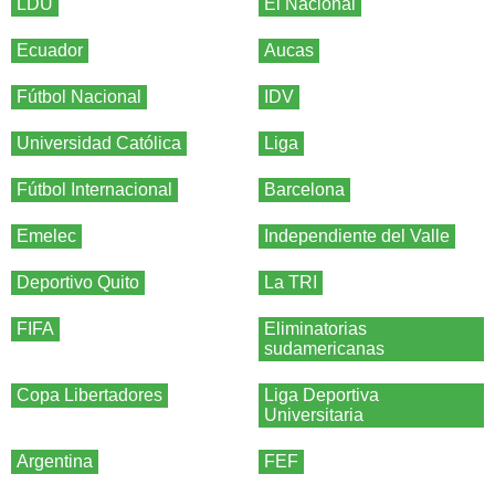
LDU
El Nacional
Ecuador
Aucas
Fútbol Nacional
IDV
Universidad Católica
Liga
Fútbol Internacional
Barcelona
Emelec
Independiente del Valle
Deportivo Quito
La TRI
FIFA
Eliminatorias
sudamericanas
Copa Libertadores
Liga Deportiva
Universitaria
Argentina
FEF