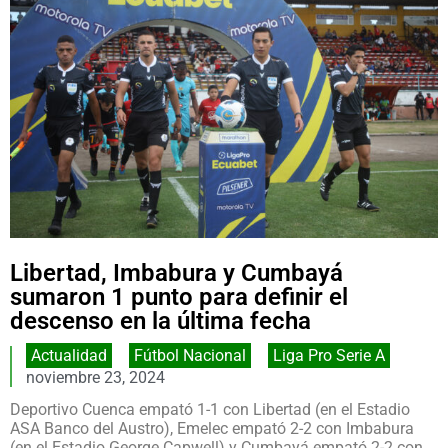
Libertad, Imbabura y Cumbayá
sumaron 1 punto para definir el
descenso en la última fecha
Actualidad
,
Fútbol Nacional
,
Liga Pro Serie A
noviembre 23, 2024
Deportivo Cuenca empató 1-1 con Libertad (en el Estadio
ASA Banco del Austro), Emelec empató 2-2 con Imbabura
(en el Estadio George Capwell) y Cumbayá empató 2-2 con