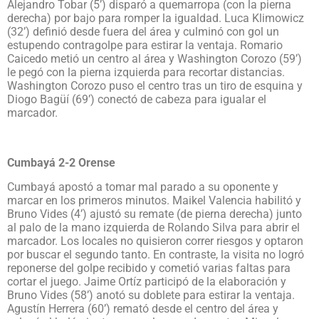
Alejandro Tobar (5’) disparó a quemarropa (con la pierna
derecha) por bajo para romper la igualdad. Luca Klimowicz
(32’) definió desde fuera del área y culminó con gol un
estupendo contragolpe para estirar la ventaja. Romario
Caicedo metió un centro al área y Washington Corozo (59’)
le pegó con la pierna izquierda para recortar distancias.
Washington Corozo puso el centro tras un tiro de esquina y
Diogo Bagüí (69’) conectó de cabeza para igualar el
marcador.
Cumbayá 2-2 Orense
Cumbayá apostó a tomar mal parado a su oponente y
marcar en los primeros minutos. Maikel Valencia habilitó y
Bruno Vides (4’) ajustó su remate (de pierna derecha) junto
al palo de la mano izquierda de Rolando Silva para abrir el
marcador. Los locales no quisieron correr riesgos y optaron
por buscar el segundo tanto. En contraste, la visita no logró
reponerse del golpe recibido y cometió varias faltas para
cortar el juego. Jaime Ortíz participó de la elaboración y
Bruno Vides (58’) anotó su doblete para estirar la ventaja.
Agustín Herrera (60’) remató desde el centro del área y