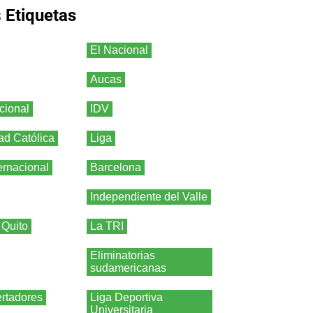
s
Etiquetas
El Nacional
Aucas
cional
IDV
ad Católica
Liga
ernacional
Barcelona
Independiente del Valle
 Quito
La TRI
Eliminatorias
sudamericanas
rtadores
Liga Deportiva
Universitaria