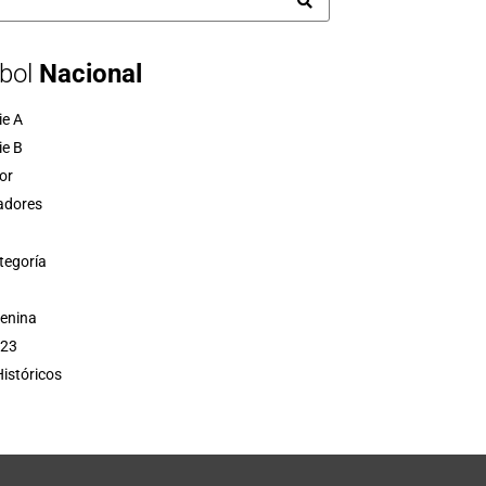
bol
Nacional
ie A
ie B
or
adores
tegoría
menina
 23
istóricos