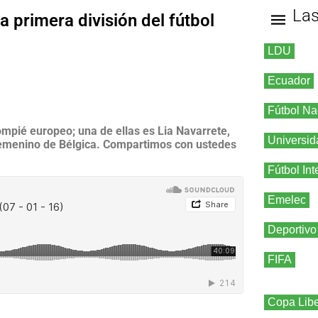
La
a primera división del fútbol
LDU
Ecuador
Fútbol Na
ompié europeo; una de ellas es Lia Navarrete,
Universid
l femenino de Bélgica. Compartimos con ustedes
Fútbol Int
Emelec
Deportivo
FIFA
Copa Libe