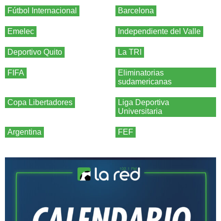
Fútbol Internacional
Barcelona
Emelec
Independiente del Valle
Deportivo Quito
La TRI
FIFA
Eliminatorias
sudamericanas
Copa Libertadores
Liga Deportiva
Universitaria
Argentina
FEF