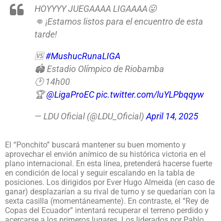
HOYYYY JUEGAAAA LIGAAAA😛
👊 ¡Estamos listos para el encuentro de esta
tarde!
🆚
#MushucRunaLIGA
🏟️ Estadio Olímpico de Riobamba
🕑 14h00
🏆
@LigaProEC
pic.twitter.com/luYLPbqqyw
— LDU Oficial (@LDU_Oficial)
April 14, 2025
El “Ponchito” buscará mantener su buen momento y
aprovechar el envión anímico de su histórica victoria en el
plano internacional. En esta línea, pretenderá hacerse fuerte
en condición de local y seguir escalando en la tabla de
posiciones. Los dirigidos por Ever Hugo Almeida (en caso de
ganar) desplazarían a su rival de turno y se quedarían con la
sexta casilla (momentáneamente). En contraste, el “Rey de
Copas del Ecuador” intentará recuperar el terreno perdido y
acercarse a los primeros lugares. Los liderados por Pablo