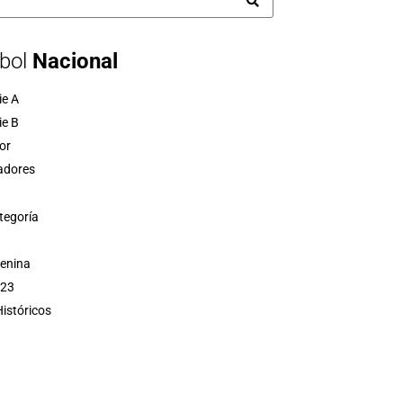
bol
Nacional
ie A
ie B
or
adores
tegoría
menina
 23
istóricos