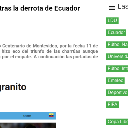
La
tras la derrota de Ecuador
LDU
Ecuador
Fútbol Na
o Centenario de Montevideo, por la fecha 11 de
e hizo eco del triunfo de las charrúas aunque
o por el empate. A continuación las portadas de
Universid
Fútbol Int
Emelec
Deportivo
FIFA
Copa Libe