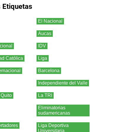
s
Etiquetas
El Nacional
Aucas
cional
IDV
ad Católica
Liga
ernacional
Barcelona
Independiente del Valle
 Quito
La TRI
Eliminatorias
sudamericanas
rtadores
Liga Deportiva
Universitaria