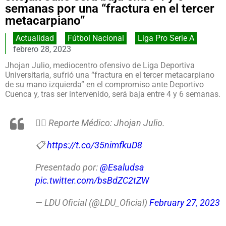
semanas por una “fractura en el tercer
metacarpiano”
Actualidad
,
Fútbol Nacional
,
Liga Pro Serie A
febrero 28, 2023
Jhojan Julio, mediocentro ofensivo de Liga Deportiva
Universitaria, sufrió una “fractura en el tercer metacarpiano
de su mano izquierda” en el compromiso ante Deportivo
Cuenca y, tras ser intervenido, será baja entre 4 y 6 semanas.
👨‍⚕️ Reporte Médico: Jhojan Julio.
📋
https://t.co/35nimfkuD8
Presentado por:
@Esaludsa
pic.twitter.com/bsBdZC2tZW
— LDU Oficial (@LDU_Oficial)
February 27, 2023