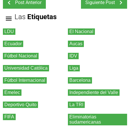
Post Anterior
Siguiente Post
Las
Etiquetas
LDU
El Nacional
Ecuador
Aucas
Fútbol Nacional
IDV
Universidad Católica
Liga
Fútbol Internacional
Barcelona
Emelec
Independiente del Valle
Deportivo Quito
La TRI
FIFA
Eliminatorias
sudamericanas